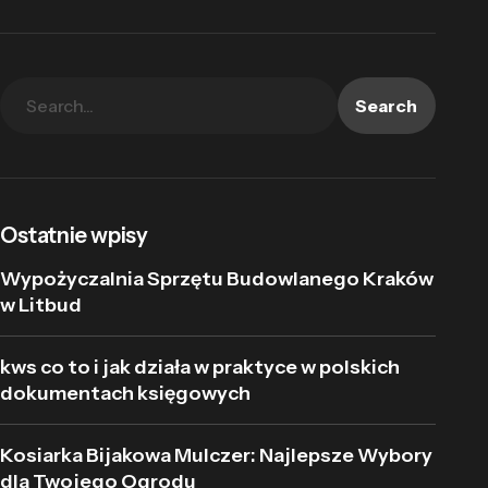
Search
Ostatnie wpisy
Wypożyczalnia Sprzętu Budowlanego Kraków
w Litbud
kws co to i jak działa w praktyce w polskich
dokumentach księgowych
Kosiarka Bijakowa Mulczer: Najlepsze Wybory
dla Twojego Ogrodu